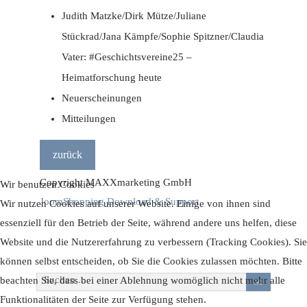
Judith Matzke/Dirk Mütze/Juliane
Stückrad/Jana Kämpfe/Sophie Spitzner/Claudia
Vater: #Geschichtsvereine25 –
Heimatforschung heute
Neuerscheinungen
Mitteilungen
Copyright MAXXmarketing GmbH
Wir benutzen Cookies
JoomShopping Download & Support
Wir nutzen Cookies auf unserer Website. Einige von ihnen sind
essenziell für den Betrieb der Seite, während andere uns helfen, diese
Website und die Nutzererfahrung zu verbessern (Tracking Cookies). Sie
können selbst entscheiden, ob Sie die Cookies zulassen möchten. Bitte
Suchen ...
beachten Sie, dass bei einer Ablehnung womöglich nicht mehr alle
GO
Funktionalitäten der Seite zur Verfügung stehen.