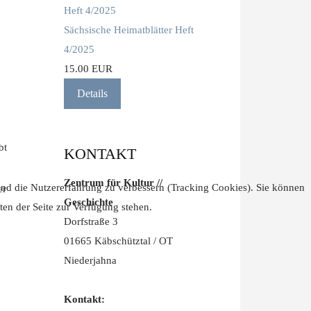
Sächsische Heimatblätter Heft
4/2025
15.00 EUR
Details
bt
KONTAKT
Zentrum für Kultur //
 und die Nutzererfahrung zu verbessern (Tracking Cookies). Sie können
er
Geschichte
ten der Seite zur Verfügung stehen.
Dorfstraße 3
01665 Käbschütztal / OT
Niederjahna
Kontakt: