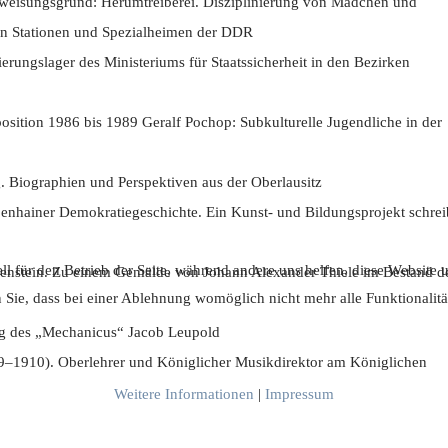
weisungsgrund: Herumtreiberei. Disziplinierung von Mädchen und
en Stationen und Spezialheimen der DDR
ierungslager des Ministeriums für Staatssicherheit in den Bezirken
osition 1986 bis 1989 Geralf Pochop: Subkulturelle Jugendliche in der
. Biographien und Perspektiven aus der Oberlausitz
oßenhainer Demokratiegeschichte. Ein Kunst- und Bildungsprojekt schrei
ll für den Betrieb der Seite, während andere uns helfen, diese Website
nenstein. Zu einem Gemälde von Johann Alexander Thiele im Bestand d
n Sie, dass bei einer Ablehnung womöglich nicht mehr alle Funktionalitä
g des „Mechanicus“ Jacob Leupold
–1910). Oberlehrer und Königlicher Musikdirektor am Königlichen
Weitere Informationen
|
Impressum