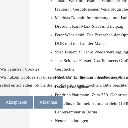
Juliane Weiß und Hannes Schneider: Ein
Frauen in Geschlossenen Venerologisch
Matthias Donath: Internierungs- und Isol
Dresden, Karl-Marx-Stadt und Leipzig
Peter Wensierski: Das Fernsehen der Opp
DDR und der Fall der Mauer
Sven Brajer: 35 Jahre Wiedervereinigung
Jens Schulze-Forster: Graffiti meets Gr
Wir benutzen Cookies
Geschichte
Wir nutzen Cookies auf unserer Website. Einige von ihnen sind essenzie
Harald Marx: Pirna mit der Festung Son
selbst entscheiden, ob Sie die Cookies zulassen möchten. Bitte beachte
Festung Königstein
Friedrich Naumann: Zum 350. Geburtsta
Akzeptieren
Ablehnen
Cornelius Frömmel: Hermann Behr (1849
Lehrerseminar in Borna
Neuerscheinungen