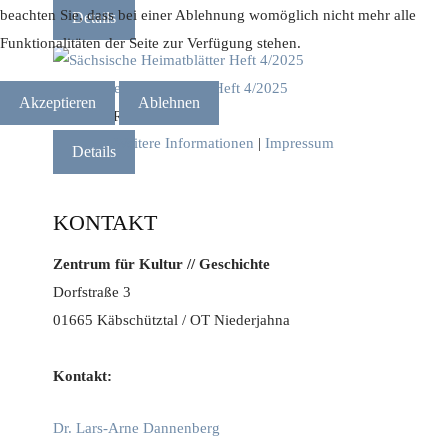
beachten Sie, dass bei einer Ablehnung womöglich nicht mehr alle
Details
Funktionalitäten der Seite zur Verfügung stehen.
Sächsische Heimatblätter Heft 4/2025
Akzeptieren
Ablehnen
15.00 EUR
Weitere Informationen
|
Impressum
Details
KONTAKT
Zentrum für Kultur // Geschichte
Dorfstraße 3
01665 Käbschütztal / OT Niederjahna
Kontakt:
Dr. Lars-Arne Dannenberg