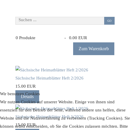
Suchen ...
GO
0
Produkte
-
0.00 EUR
Zum Warenkorb
Sächsische Heimatblätter Heft 2/2026
15.00 EUR
Wir benutzen Cookies
Details
Wir nutzen Cookies auf unserer Website. Einige von ihnen sind
essenziell für den Betrieb der Seite, während andere uns helfen, diese
Sächsische Heimatblätter Heft 1/2026
Website und die Nutzererfahrung zu verbessern (Tracking Cookies). Sie
15.00 EUR
können selbst entscheiden, ob Sie die Cookies zulassen möchten. Bitte