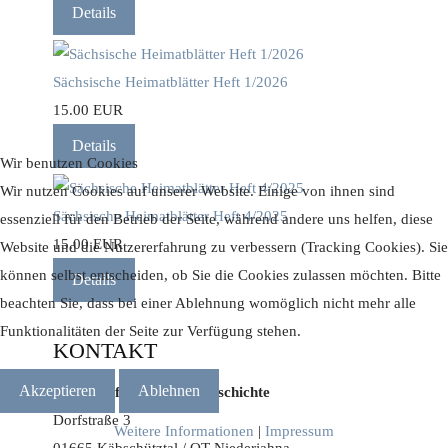
Details
Sächsische Heimatblätter Heft 1/2026
15.00 EUR
Details
Wir benutzen Cookies
Wir nutzen Cookies auf unserer Website. Einige von ihnen sind
Sächsische Heimatblätter Heft 4/2025
essenziell für den Betrieb der Seite, während andere uns helfen, diese
15.00 EUR
Website und die Nutzererfahrung zu verbessern (Tracking Cookies). Sie
können selbst entscheiden, ob Sie die Cookies zulassen möchten. Bitte
Details
beachten Sie, dass bei einer Ablehnung womöglich nicht mehr alle
Funktionalitäten der Seite zur Verfügung stehen.
KONTAKT
Akzeptieren
Ablehnen
Zentrum für Kultur // Geschichte
Dorfstraße 3
Weitere Informationen
|
Impressum
01665 Käbschütztal / OT Niederjahna